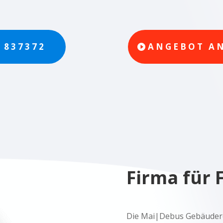
/ 837372
ANGEBOT A
Firma für 
Die Mai|Debus Gebäuderei