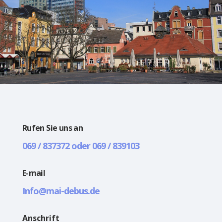
Rufen Sie uns an
069 / 837372 oder 069 / 839103
E-mail
Info@mai-debus.de
Anschrift