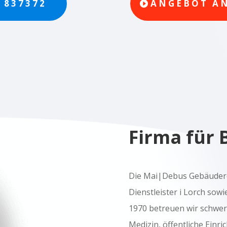
/ 837372
ANGEBOT A
Firma für 
Die Mai|Debus Gebäuderei
Dienstleister i Lorch sow
1970 betreuen wir schwe
Medizin, öffentliche Einr