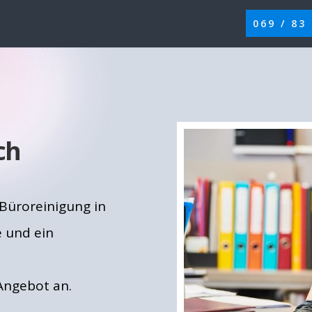
069 / 83
ch
 Büroreinigung in
e und ein
 Angebot an.